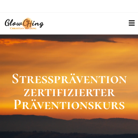
Stress­prä­ven­­ti­on
zer­ti­fi­zier­ter
Prä­ven­ti­ons­kurs